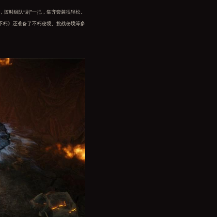
随时组队“刷”一把，集齐套装很轻松。
不朽》还准备了不朽秘境、挑战秘境等多