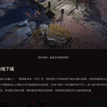
野外探索，触发各类随机事件
类地下城
的核心乐趣之一。《暗黑破坏神：不朽》里，同样提供了丰富的地下城供玩家们探索，还有快捷组队让
家们需要组成八人团队才有可能战胜强大的首领，“坦克”“输出”“治疗辅助”皆不可少；多人地下城“掠夺
战利品。移动端方便的沟通，随时随地开刷的全新体验，带来组队探索庇护之地的新鲜乐趣。