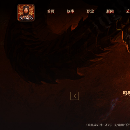
首页
故事
职业
新闻
艺
移
《暗黑破坏神：不朽》是“暗黑”系列