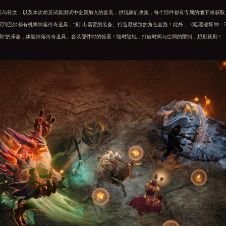
符文，以及本次精英试炼测试中全新加入的套装，供玩家们收集，每个部件都有专属的地下城获取，
斯到巴尔都有机率掉落传奇道具，“刷”出需要的装备、打造最极致的角色套路！此外，《暗黑破坏神：
“刷”的乐趣，体验掉落传奇道具、套装部件时的惊喜！随时随地，打破时间与空间的限制，想刷就刷！